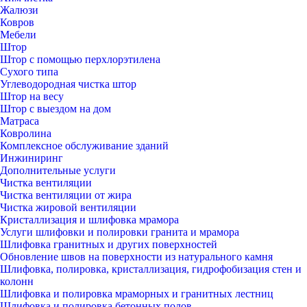
Жалюзи
Ковров
Мебели
Штор
Штор с помощью перхлорэтилена
Сухого типа
Углеводородная чистка штор
Штор на весу
Штор с выездом на дом
Матраса
Ковролина
Комплексное обслуживание зданий
Инжиниринг
Дополнительные услуги
Чистка вентиляции
Чистка вентиляции от жира
Чистка жировой вентиляции
Кристаллизация и шлифовка мрамора
Услуги шлифовки и полировки гранита и мрамора
Шлифовка гранитных и других поверхностей
Обновление швов на поверхности из натурального камня
Шлифовка, полировка, кристаллизация, гидрофобизация стен и
колонн
Шлифовка и полировка мраморных и гранитных лестниц
Шлифовка и полировка бетонных полов