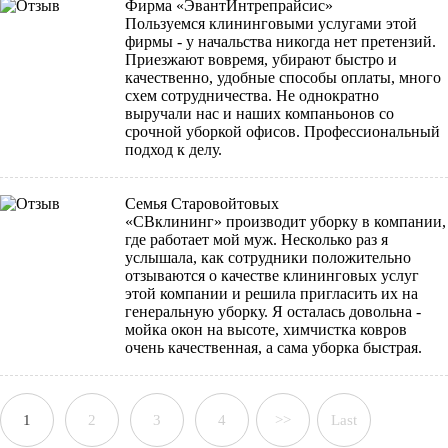
Фирма «ЭвантИнтрепрайсис»
Пользуемся клининговыми услугами этой
фирмы - у начальства никогда нет претензий.
Приезжают вовремя, убирают быстро и
качественно, удобные способы оплаты, много
схем сотрудничества. Не однократно
выручали нас и наших компаньонов со
срочной уборкой офисов. Профессиональный
подход к делу.
Семья Старовойтовых
«СВклининг» производит уборку в компании,
где работает мой муж. Несколько раз я
услышала, как сотрудники положительно
отзываются о качестве клининговых услуг
этой компании и решила пригласить их на
генеральную уборку. Я осталась довольна -
мойка окон на высоте, химчистка ковров
очень качественная, а сама уборка быстрая.
1
2
3
4
>>
Last