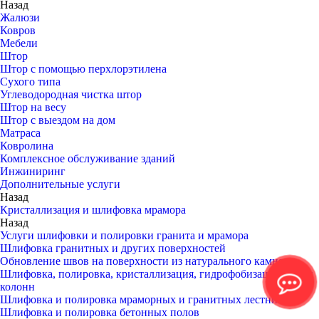
Назад
Жалюзи
Ковров
Мебели
Штор
Штор с помощью перхлорэтилена
Сухого типа
Углеводородная чистка штор
Штор на весу
Штор с выездом на дом
Матраса
Ковролина
Комплексное обслуживание зданий
Инжиниринг
Дополнительные услуги
Назад
Кристаллизация и шлифовка мрамора
Назад
Услуги шлифовки и полировки гранита и мрамора
Шлифовка гранитных и других поверхностей
Обновление швов на поверхности из натурального камня
Шлифовка, полировка, кристаллизация, гидрофобизация стен и
колонн
Шлифовка и полировка мраморных и гранитных лестниц
Шлифовка и полировка бетонных полов