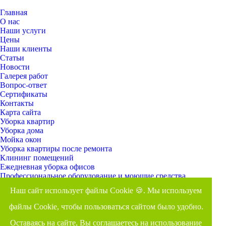
Главная
О нас
Наши услуги
Цены
Наши клиенты
Статьи
Новости
Галерея работ
Вопрос-ответ
Сертификаты
Контакты
Карта сайта
Уборка квартир
Уборка дома
Мойка окон
Уборка квартиры после ремонта
Клининг помещений
Ежедневная уборка офисов
Профессиональное оборудование и моющие средства
Оставить заявку
Задать вопрос
Наш сайт использует файлы Cookie 🍪. Мы используем
Время работы: ежедневно с 8.00 до 23.00
файлы Cookie, чтобы пользоваться сайтом было удобно.
Адрес: г. Голицыно, Заводской проспект, 1
Оставаясь на сайте, Вы соглашаетесь на использование
8 (495) 461-07-66