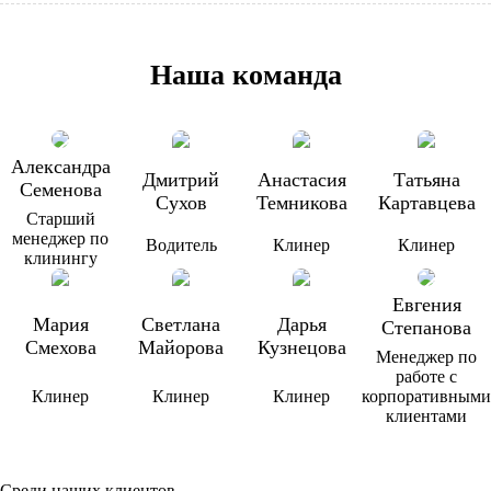
Наша команда
Александра
Дмитрий
Анастасия
Татьяна
Семенова
Сухов
Темникова
Картавцева
Старший
менеджер по
Водитель
Клинер
Клинер
клинингу
Евгения
Мария
Светлана
Дарья
Степанова
Смехова
Майорова
Кузнецова
Менеджер по
работе с
Клинер
Клинер
Клинер
корпоративными
клиентами
Среди наших клиентов