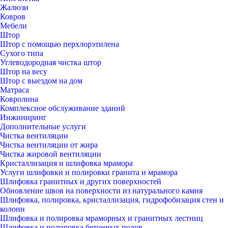
Жалюзи
Ковров
Мебели
Штор
Штор с помощью перхлорэтилена
Сухого типа
Углеводородная чистка штор
Штор на весу
Штор с выездом на дом
Матраса
Ковролина
Комплексное обслуживание зданий
Инжиниринг
Дополнительные услуги
Чистка вентиляции
Чистка вентиляции от жира
Чистка жировой вентиляции
Кристаллизация и шлифовка мрамора
Услуги шлифовки и полировки гранита и мрамора
Шлифовка гранитных и других поверхностей
Обновление швов на поверхности из натурального камня
Шлифовка, полировка, кристаллизация, гидрофобизация стен и
колонн
Шлифовка и полировка мраморных и гранитных лестниц
Шлифовка и полировка бетонных полов