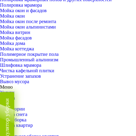
Полировка мрамора
Мойка окон и фасадов
Мойка окон
Мойка окон после ремонта
Мойка окон альпинистами
Мойка витрин
Мойка фасадов
Мойка дома
Мойка коттеджа
Полимерное покрытие пола
Промышленный альпинизм
Шлифовка мрамора
Чистка кафельной плитки
Устранение запахов
Вывоз мусора
Меню
Услуги
Уборка
Калькулятор уборки
Назад
Территории
Уборка снега
ВИП-уборка
Уборка квартир
Назад