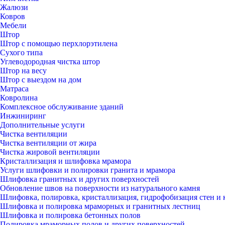
Жалюзи
Ковров
Мебели
Штор
Штор с помощью перхлорэтилена
Сухого типа
Углеводородная чистка штор
Штор на весу
Штор с выездом на дом
Матраса
Ковролина
Комплексное обслуживание зданий
Инжиниринг
Дополнительные услуги
Чистка вентиляции
Чистка вентиляции от жира
Чистка жировой вентиляции
Кристаллизация и шлифовка мрамора
Услуги шлифовки и полировки гранита и мрамора
Шлифовка гранитных и других поверхностей
Обновление швов на поверхности из натурального камня
Шлифовка, полировка, кристаллизация, гидрофобизация стен и 
Шлифовка и полировка мраморных и гранитных лестниц
Шлифовка и полировка бетонных полов
Полировка мраморных полов и других поверхностей