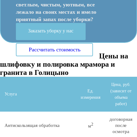
светлым, чистым, уютным, все
лежало на своих местах и имело
приятный запах после уборки?
Заказать уборку у нас
Рассчитать стоимость
Цены на
шлифовку и полировка мрамора и
гранита в Голицыно
Цена, руб.
Ед.
(зависит от
Услуга
измерения
объема
работ)
договорная
2
Антискользящая обработка
после
м
осмотра