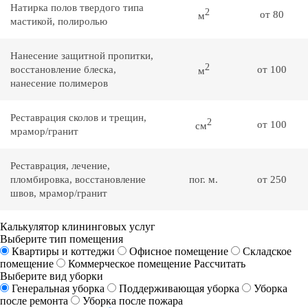
Натирка полов твердого типа
2
от 80
м
мастикой, полиролью
Нанесение защитной пропитки,
2
восстановление блеска,
от 100
м
нанесение полимеров
Реставрация сколов и трещин,
2
от 100
см
мрамор/гранит
Реставрация, лечение,
пломбировка, восстановление
пог. м.
от 250
швов, мрамор/гранит
Калькулятор клининговых услуг
Выберите тип помещения
Квартиры и коттеджи
Офисное помещение
Складское
помещение
Коммерческое помещение
Рассчитать
Выберите вид уборки
Генеральная уборка
Поддерживающая уборка
Уборка
после ремонта
Уборка после пожара