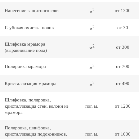
2
Нанесение защитного слоя
от 1300
м
2
Глубокая очистка полов
от 30
м
Шлифовка мрамора
2
от 300
м
(выравнивание пола)
2
Полировка мрамора
от 700
м
2
Кристаллизация мрамора
от 490
м
Шлифовка, полировка,
кристаллизация стен, колонн из
пог. м.
от 1200
мрамора
Полировка, шлифовка,
кристаллизация подоконников,
пог. м.
от 1000