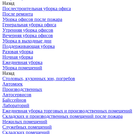
Назад
Послестроительная уборка офиса
После ремонта
Уборка офисов после пожара
Генеральная уборка офиса
Утренняя уборка офисов
Вечерняя уборка офисов
Уборка в выходные дни
Поддерживающая уборка
Разовая уборка
Ночная уборка
Ежедневная уборка
Уборка помещений
Назад
Столовых, кухонных зон, погребов
Автомоек
Производственных
Автосервисов
Байссейнов
Лабораторий
Ежедневная уборка торговых и производственных помещений
Складских и производственных помещений после пожара
Нежилых помещений
Служебных помещений
Складских помещений