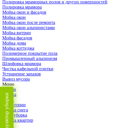
Полировка мраморных полов и других поверхностей
Полировка мрамора
Мойка окон и фасадов
Мойка окон
Мойка окон после ремонта
Мойка окон альпинистами
Мойка витрин
Мойка фасадов
Мойка дома
Мойка коттеджа
Полимерное покрытие пола
Промышленный альпинизм
Шлифовка мрамора
Чистка кафельной плитки
Устранение запахов
Вывоз мусора
Меню
Услуги
Уборка
Калькулятор уборки
Назад
Территории
Уборка снега
ВИП-уборка
Уборка квартир
Назад