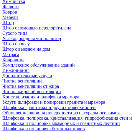
Химчистка
Жалюзи
Ковров
Мебели
Штор
Штор с помощью перхлорэтилена
Сухого типа
Углеводородная чистка штор
Штор на весу
Штор с выездом на дом
Матраса
Ковролина
Комплексное обслуживание зданий
Инжиниринг
Дополнительные услуги
Чистка вентиляции
Чистка вентиляции от жира
Чистка жировой вентиляции
Кристаллизация и шлифовка мрамора
Услуги шлифовки и полировки гранита и мрамора
Шлифовка гранитных и других поверхностей
Обновление швов на поверхности из натурального камня
Шлифовка, полировка, кристаллизация, гидрофобизация стен и
Шлифовка и полировка мраморных и гранитных лестниц
Шлифовка и полировка бетонных полов