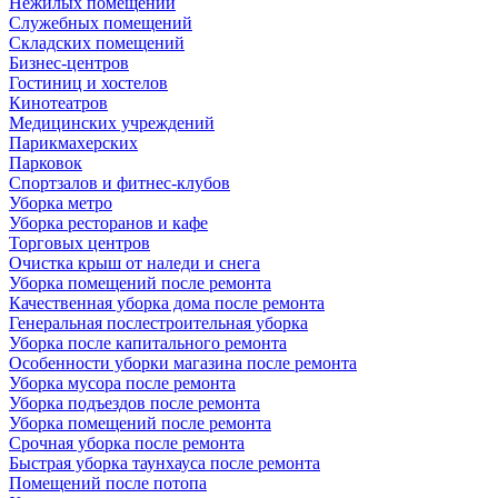
Нежилых помещений
Служебных помещений
Складских помещений
Бизнес-центров
Гостиниц и хостелов
Кинотеатров
Медицинских учреждений
Парикмахерских
Парковок
Спортзалов и фитнес-клубов
Уборка метро
Уборка ресторанов и кафе
Торговых центров
Очистка крыш от наледи и снега
Уборка помещений после ремонта
Качественная уборка дома после ремонта
Генеральная послестроительная уборка
Уборка после капитального ремонта
Особенности уборки магазина после ремонта
Уборка мусора после ремонта
Уборка подъездов после ремонта
Уборка помещений после ремонта
Срочная уборка после ремонта
Быстрая уборка таунхауса после ремонта
Помещений после потопа