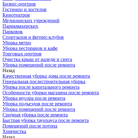
Бизнес-центров
Гостиниц и хостелов
Кинотеатров
Медицинских учреждений
Парикмахерских
Парковок
Спортзалов и фитнес-клубов
Уборка метро
Уборка ресторанов и кафе
Торговых центров
Очистка крыш от наледи и снега
Уборка помещений после ремонта
Назад
Качественная уборка дома после ремонта
Генеральная послестроительная уборка
Уборка после капитального ремонта
Особенности уборки магазина после ремонта
Уборка мусора после ремонта
Уборка подъездов после ремонта
Уборка помещений после ремонта
Срочная уборка после ремонта
Быстрая уборка таунхауса после ремонта
Помещений после потопа
Химчистка
Назад