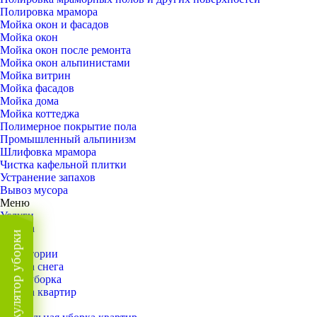
Полировка мрамора
Мойка окон и фасадов
Мойка окон
Мойка окон после ремонта
Мойка окон альпинистами
Мойка витрин
Мойка фасадов
Мойка дома
Мойка коттеджа
Полимерное покрытие пола
Промышленный альпинизм
Шлифовка мрамора
Чистка кафельной плитки
Устранение запахов
Вывоз мусора
Меню
Услуги
Уборка
Калькулятор уборки
Назад
Территории
Уборка снега
ВИП-уборка
Уборка квартир
Назад