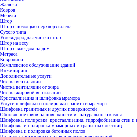
Жалюзи
Ковров
Мебели
Штор
Штор с помощью перхлорэтилена
Сухого типа
Углеводородная чистка штор
Штор на весу
Штор с выездом на дом
Матраса
Ковролина
Комплексное обслуживание зданий
Инжиниринг
Дополнительные услуги
Чистка вентиляции
Чистка вентиляции от жира
Чистка жировой вентиляции
Кристаллизация и шлифовка мрамора
Услуги шлифовки и полировки гранита и мрамора
Шлифовка гранитных и других поверхностей
Обновление швов на поверхности из натурального камня
Шлифовка, полировка, кристаллизация, гидрофобизация стен и 
Шлифовка и полировка мраморных и гранитных лестниц
Шлифовка и полировка бетонных полов
Полировка мраморных полов и других поверхностей