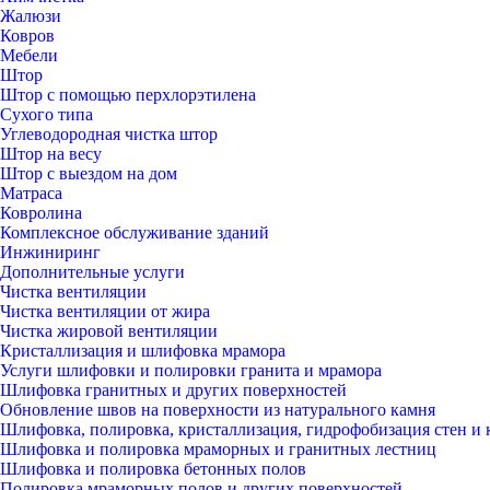
Жалюзи
Ковров
Мебели
Штор
Штор с помощью перхлорэтилена
Сухого типа
Углеводородная чистка штор
Штор на весу
Штор с выездом на дом
Матраса
Ковролина
Комплексное обслуживание зданий
Инжиниринг
Дополнительные услуги
Чистка вентиляции
Чистка вентиляции от жира
Чистка жировой вентиляции
Кристаллизация и шлифовка мрамора
Услуги шлифовки и полировки гранита и мрамора
Шлифовка гранитных и других поверхностей
Обновление швов на поверхности из натурального камня
Шлифовка, полировка, кристаллизация, гидрофобизация стен и 
Шлифовка и полировка мраморных и гранитных лестниц
Шлифовка и полировка бетонных полов
Полировка мраморных полов и других поверхностей