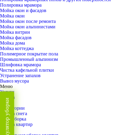
Полировка мрамора
Мойка окон и фасадов
Мойка окон
Мойка окон после ремонта
Мойка окон альпинистами
Мойка витрин
Мойка фасадов
Мойка дома
Мойка коттеджа
Полимерное покрытие пола
Промышленный альпинизм
Шлифовка мрамора
Чистка кафельной плитки
Устранение запахов
Вывоз мусора
Меню
Услуги
Уборка
Калькулятор уборки
Назад
Территории
Уборка снега
ВИП-уборка
Уборка квартир
Назад