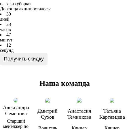
на заказ уборки
До конца акции осталось:
3
0
дней
2
3
часов
4
7
минут
1
2
секунд
Получить скидку
Наша команда
Александра
Дмитрий
Анастасия
Татьяна
Семенова
Сухов
Темникова
Картавцева
Старший
менеджер по
Водитель
Клинер
Клинер