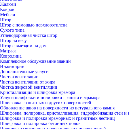
Жалюзи
Ковров
Мебели
Штор
Штор с помощью перхлорэтилена
Сухого типа
Углеводородная чистка штор
Штор на весу
Штор с выездом на дом
Матраса
Ковролина
Комплексное обслуживание зданий
Инжиниринг
Дополнительные услуги
Чистка вентиляции
Чистка вентиляции от жира
Чистка жировой вентиляции
Кристаллизация и шлифовка мрамора
Услуги шлифовки и полировки гранита и мрамора
Шлифовка гранитных и других поверхностей
Обновление швов на поверхности из натурального камня
Шлифовка, полировка, кристаллизация, гидрофобизация стен и 
Шлифовка и полировка мраморных и гранитных лестниц
Шлифовка и полировка бетонных полов
Полировка мраморных полов и других поверхностей