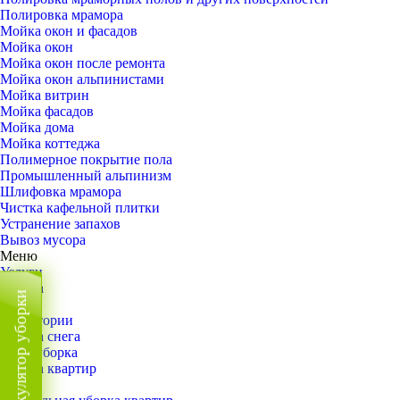
Полировка мрамора
Мойка окон и фасадов
Мойка окон
Мойка окон после ремонта
Мойка окон альпинистами
Мойка витрин
Мойка фасадов
Мойка дома
Мойка коттеджа
Полимерное покрытие пола
Промышленный альпинизм
Шлифовка мрамора
Чистка кафельной плитки
Устранение запахов
Вывоз мусора
Меню
Услуги
Уборка
Калькулятор уборки
Назад
Территории
Уборка снега
ВИП-уборка
Уборка квартир
Назад