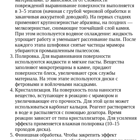
повреждений выравнивание поверхности выполняется
в 3–5 этапов (начиная с грубой черновой обработки и
заканчивая аккуратной доводкой). На первых стадиях
применяют крупнозернистые абразивы, на поздних —
мелкозернистые, снимающие тончайший слой камня.
При этом используется водяное охлаждение: жидкость
упрощает работу и уменьшает рассеивание пыли. После
каждого этапа шлифовки снятые частицы мрамора
убираются промышленным пылесосом.
Полировка. Для выравнивания поверхности
используются жидкости и мягкие пасты. Вещества
заполняют микротрещины в камне, придают
поверхности блеск, увеличивают срок службы
материала. На этом этапе используются диски с
фетровыми и войлочными насадками.
Кристаллизация. На поверхность пола наносится
вещество, вступающее в реакцию с мрамором и
увеличивающее его прочность. Для этой цели может
использоваться карбонат кальция. Реагент растворяется
в воде и распыляется с помощью дозатора. Время
реакции зависит от типа кристаллизатора. Для усиления
эффекта применяется влажная полировка (10–15
проходов диска).
Финишная обработка. Чтобы закрепить эффект