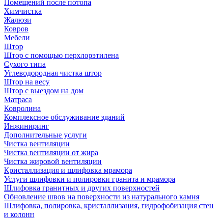
Помещений после потопа
Химчистка
Жалюзи
Ковров
Мебели
Штор
Штор с помощью перхлорэтилена
Сухого типа
Углеводородная чистка штор
Штор на весу
Штор с выездом на дом
Матраса
Ковролина
Комплексное обслуживание зданий
Инжиниринг
Дополнительные услуги
Чистка вентиляции
Чистка вентиляции от жира
Чистка жировой вентиляции
Кристаллизация и шлифовка мрамора
Услуги шлифовки и полировки гранита и мрамора
Шлифовка гранитных и других поверхностей
Обновление швов на поверхности из натурального камня
Шлифовка, полировка, кристаллизация, гидрофобизация стен
и колонн