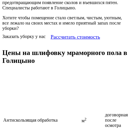
предотвращающим появление сколов и въевшихся пятен.
Специалисты работают в Голицыно.
Хотите чтобы помещение стало светлым, чистым, уютным,
все лежало на своих местах и имело приятный запах после
уборки?
Рассчитать стоимость
Заказать уборку у нас
Цены на шлифовку мраморного пола в
Голицыно
Цена, руб.
Ед.
(зависит
Услуга
измерения
от объема
работ)
договорная
2
Антискользящая обработка
после
м
осмотра