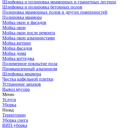
Шлифовка и полировка мраморных и гранитных лестниц
Шлифовка и полировка бетонных полов
Полировка мраморных полов и других поверхностей
Полировка мрамора
Мойка окон и фасадов
Мойка окон
Мойка окон после ремонта
Мойка окон альпинистами
Мойка витрин
Мойка фасадов
Мойка дома
Мойка коттеджа
Полимерное покрытие пола
Промышленный альпинизм
Шлифовка мрамора
Чистка кафельной плитки
Устранение запахов
Вывоз мусора
Меню
Услуги
Уборка
Назад
Территории
Уборка снега
ВИП-уборка