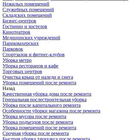
Нежилых помещений
Служебных помещений
Складских помещений
Бизнес-центров
Гостиниц и хостелов
Кинотеатров
Медицинских учреждений
Парикмахерских
Парковок
Спортзалов и фитнес-клубов
Уборка метро
Уборка ресторанов и кафе
Торговых центров
Очистка крыш от наледи и снега
Уборка помещений после ремонта
Назад
Качественная уборка дома после ремонта
Генеральная послестроительная уборка
Уборка после капитального ремонта
Особенности уборки магазина после ремонта
Уборка мусора после ремонта
Уборка подъездов после ремонта
Уборка помещений после ремонта
Срочная уборка после ремонта
Быстрая уборка таунхауса после ремонта