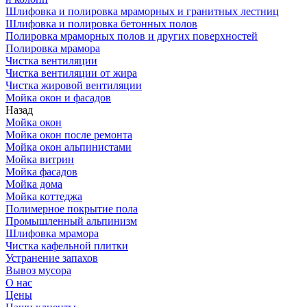
Шлифовка и полировка мраморных и гранитных лестниц
Шлифовка и полировка бетонных полов
Полировка мраморных полов и других поверхностей
Полировка мрамора
Чистка вентиляции
Чистка вентиляции от жира
Чистка жировой вентиляции
Мойка окон и фасадов
Назад
Мойка окон
Мойка окон после ремонта
Мойка окон альпинистами
Мойка витрин
Мойка фасадов
Мойка дома
Мойка коттеджа
Полимерное покрытие пола
Промышленный альпинизм
Шлифовка мрамора
Чистка кафельной плитки
Устранение запахов
Вывоз мусора
О нас
Цены