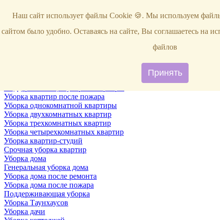
Услуги
Наш сайт использует файлы Cookie 🍪. Мы используем файлы
Уборка
Территории
сайтом было удобно. Оставаясь на сайте, Вы соглашаетесь на и
Уборка снега
ВИП-уборка
файлов
Уборка квартир
Генеральная уборка квартир
Уборка квартир после ремонта
Принять
Уборка квартир один раз в неделю
Поддерживающая уборка квартиры
Уборка квартир после пожара
Уборка однокомнатной квартиры
Уборка двухкомнатных квартир
Уборка трехкомнатных квартир
Уборка четырехкомнатных квартир
Уборка квартир-студий
Срочная уборка квартир
Уборка дома
Генеральная уборка дома
Уборка дома после ремонта
Уборка дома после пожара
Поддерживающая уборка
Уборка Таунхаусов
Уборка дачи