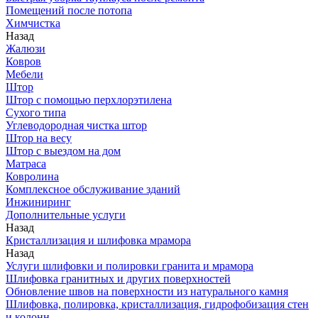
Помещений после потопа
Химчистка
Назад
Жалюзи
Ковров
Мебели
Штор
Штор с помощью перхлорэтилена
Сухого типа
Углеводородная чистка штор
Штор на весу
Штор с выездом на дом
Матраса
Ковролина
Комплексное обслуживание зданий
Инжиниринг
Дополнительные услуги
Назад
Кристаллизация и шлифовка мрамора
Назад
Услуги шлифовки и полировки гранита и мрамора
Шлифовка гранитных и других поверхностей
Обновление швов на поверхности из натурального камня
Шлифовка, полировка, кристаллизация, гидрофобизация стен
и колонн