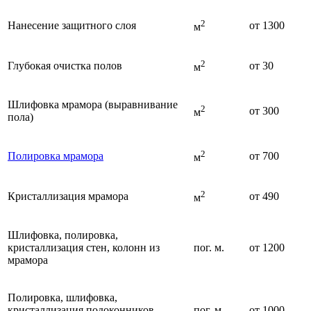
2
Нанесение защитного слоя
от 1300
м
2
Глубокая очистка полов
от 30
м
Шлифовка мрамора (выравнивание
2
от 300
м
пола)
2
Полировка мрамора
от 700
м
2
Кристаллизация мрамора
от 490
м
Шлифовка, полировка,
кристаллизация стен, колонн из
пог. м.
от 1200
мрамора
Полировка, шлифовка,
кристаллизация подоконников,
пог. м.
от 1000