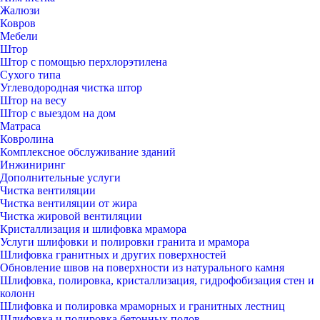
Жалюзи
Ковров
Мебели
Штор
Штор с помощью перхлорэтилена
Сухого типа
Углеводородная чистка штор
Штор на весу
Штор с выездом на дом
Матраса
Ковролина
Комплексное обслуживание зданий
Инжиниринг
Дополнительные услуги
Чистка вентиляции
Чистка вентиляции от жира
Чистка жировой вентиляции
Кристаллизация и шлифовка мрамора
Услуги шлифовки и полировки гранита и мрамора
Шлифовка гранитных и других поверхностей
Обновление швов на поверхности из натурального камня
Шлифовка, полировка, кристаллизация, гидрофобизация стен и
колонн
Шлифовка и полировка мраморных и гранитных лестниц
Шлифовка и полировка бетонных полов